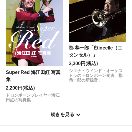
【5月13日(火)～18日(日)発送業務お休みのお知らせ】
いつもSuper Red Shopをご利用いただきありがとうご
ざいます。
誠に勝手ながら、
5月13日(火)～18日(日)
は発送業務をお
休みさせていただきます。 この期間にいただきましたご
注文に関しましては、5月19日(月)以降に順次ご対応させ
ていただきます。
郡 恭一郎「Étincelle（エ
ご迷惑をお掛けしますが、ご了承くださいますようお願
い申し上げます。
タンセル）」
3,300円(税込)
------------------------------------------------------------
2024.10.28
シエナ・ウインド・オーケス
Super Red 海江田紅 写真
トラのトロンボーン奏者、郡
郡 恭一郎「T-BONE CONCERTO（ティーボーン コンチ
集
恭一郎の新録音！
ェルト））」
2,200円(税込)
販売開始致しました。
------------------------------------------------------------
トロンボーンプレイヤー海江
2024.9.25
田紅の写真集
【郵便料金改定に伴う送料改定と一時休止ののお知ら
せ】
続きを見る
2024年10月1日より実施される郵便料金の価格改定に伴
い、弊ショップにおきましても下記の通り送料の改定を
行います。