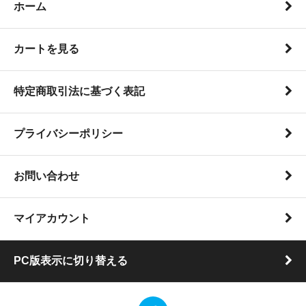
ホーム
送料改定日時：2024年9月30日15時以降のご注文(ご入金
確認分)から
送料改定項目：
カートを見る
・定形外郵便（規格内）
・定形外郵便（規格外）
・レターパックライト
特定商取引法に基づく表記
送料の改定内容については以下をご参照ください。
https://www.post.japanpost.jp/service/2024fee_change/i
また上記変更に伴い下記の時間帯において、弊ショップ
プライバシーポリシー
の運営を休止いたします。
休止期間：2024年9月30日15時～17時
（終了時刻は状況により前後する可能性がございます）
お問い合わせ
ご迷惑をおかけいたしますが、ご理解ご了承のほど何卒
よろしくお願い申し上げます。
マイアカウント
------------------------------------------------------------
2023.6.12
トロンボーンスライド用ストラップ「７ポジトド君」
販売開始致しました。
PC版表示に切り替える
------------------------------------------------------------
2022.12.5
Super Red Band 4th Mini Album「Liberty Wings」