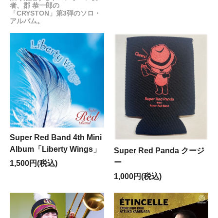
者、郡 恭一郎の
いつもSuper Red Shopをご利用いただきありがとうご
「CRYSTON」第3弾のソロ・
ざいます。
アルバム。
誠に勝手ながら、
2月12日(木)～17日(火)
は発送業務をお
休みさせていただきます。 この期間にいただきましたご
注文に関しましては、2月18日(水)以降に順次ご対応させ
ていただきます。
ご迷惑をお掛けしますが、ご了承くださいますようお願
い申し上げます。
------------------------------------------------------------
2025.11.6
【11月9日(日)～17日(月)発送業務お休みのお知らせ】
いつもSuper Red Shopをご利用いただきありがとうご
Super Red Band 4th Mini
ざいます。
誠に勝手ながら、
11月9日(日)～17日(月)
は発送業務をお
Album「Liberty Wings」
Super Red Panda クージ
休みさせていただきます。 この期間にいただきましたご
ー
1,500円(税込)
注文に関しましては、11月18日(火)以降に順次ご対応さ
1,000円(税込)
せていただきます。 ご迷惑をお掛けしますが、ご了承く
ださいますようお願い申し上げます。
------------------------------------------------------------
2025.4.30