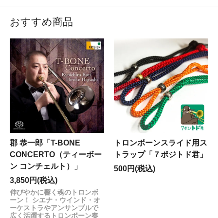
注文に関しましては、6月25日(木)以降に順次ご対応させ
ていただきます。
おすすめ商品
ご迷惑をお掛けしますが、ご了承くださいますようお願
い申し上げます。
------------------------------------------------------------
2026.3.13
【電話番号の変更について】
平素よりSuper Red Shopをご愛顧いただきありがとう
ございます。
このたび、業務用の電話番号が変更となりました。新し
い電話番号については下記ブログ記事をご参照くださ
い。
【お知らせ】電話番号の変更について | Super Red
Office Blog
郡 恭一郎「T-BONE
トロンボーンスライド用ス
なお、住所およびFAX番号に変更はございません。
CONCERTO（ティーボー
トラップ「７ポジトド君」
また、旧電話番号は今後ご利用いただけなくなりますの
ン コンチェルト）」
500円(税込)
で、お控えいただいている場合はご変更をお願いいたし
ます。
3,850円(税込)
今後ともどうぞよろしくお願いいたします。
伸びやかに響く魂のトロンボ
------------------------------------------------------------
ーン！ シエナ・ウインド・オ
2026.2.10
ーケストラやアンサンブルで
広く活躍するトロンボーン奏
【2月12日(木)～17日(火)発送業務お休みのお知らせ】